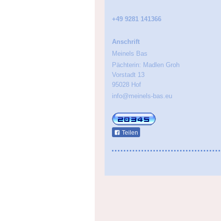
+49 9281 141366
Anschrift
Meinels Bas
Pächterin: Madlen Groh
Vorstadt 13
95028 Hof
info@meinels-bas.eu
Teilen